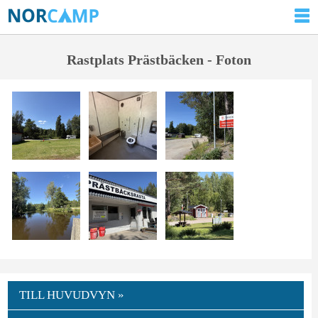
Rastplats Prästbäcken - Foton
TILL HUVUDVYN »