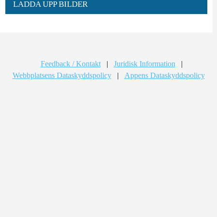
LADDA UPP BILDER
Feedback / Kontakt
|
Juridisk Information
|
Webbplatsens Dataskyddspolicy
|
Appens Dataskyddspolicy