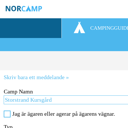
CAMPINGGUID
Skriv bara ett meddelande »
Camp Namn
Jag är ägaren eller agerar på ägarens vägnar.
Typ