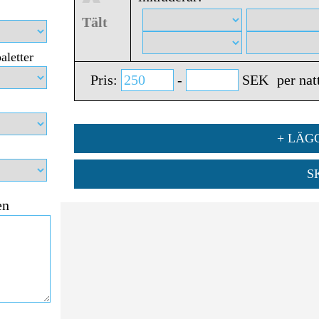
Tält
aletter
Pris:
-
SEK
per nat
+ LÄGG
S
en