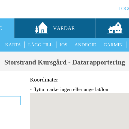
LOG
E
VÄRDAR
KARTA
LÄGG TILL
IOS
ANDROID
GARMIN
Storstrand Kursgård - Datarapportering
Koordinater
- flytta markeringen eller ange lat/lon