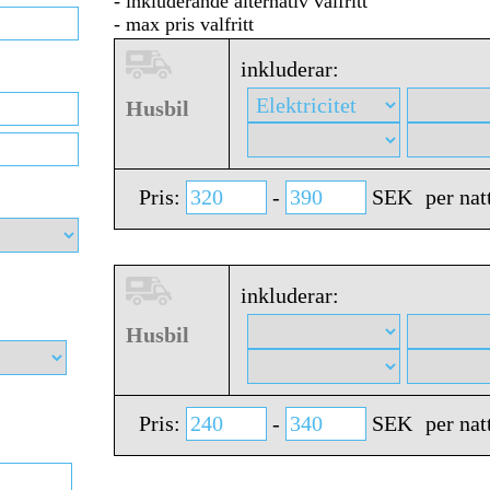
- inkluderande alternativ valfritt
- max pris valfritt
inkluderar:
Husbil
Pris:
-
SEK
per nat
inkluderar:
Husbil
Pris:
-
SEK
per nat