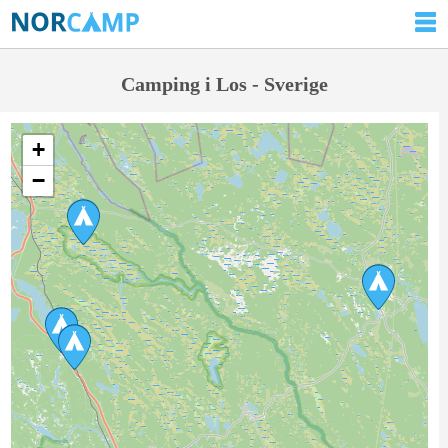
Camping i Los - Sverige
+
−