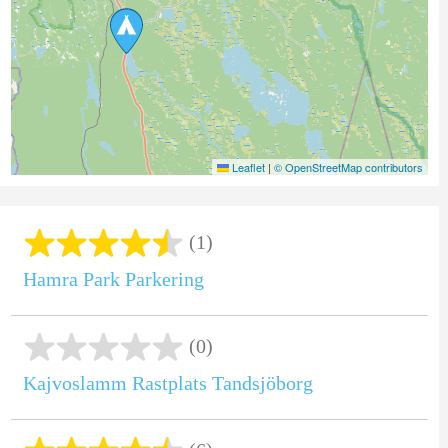
Leaflet
|
© OpenStreetMap contributors
(1)
Hamra Park Parkering
(0)
Kajvoslamm Rastplats Tandsjöborg