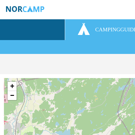
CAMPINGGUID
+
−