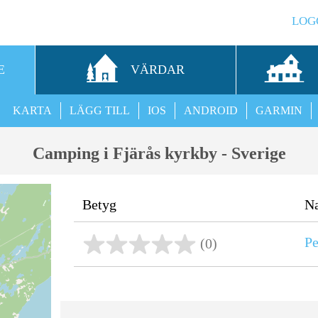
LOG
E
VÄRDAR
KARTA
LÄGG TILL
IOS
ANDROID
GARMIN
Camping i Fjärås kyrkby - Sverige
Betyg
N
Pe
(0)