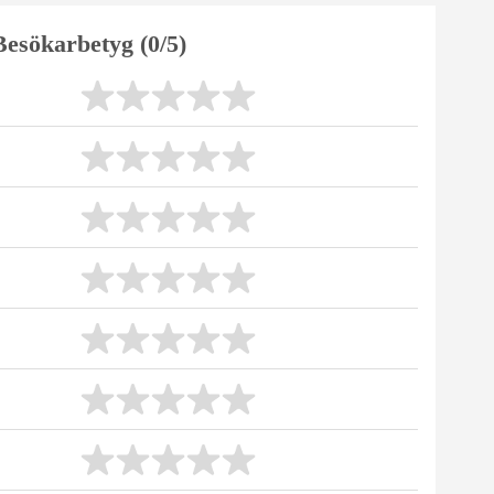
Besökarbetyg (0/5)
👍
06.2026
Quickborner
1
Hjälpsamt