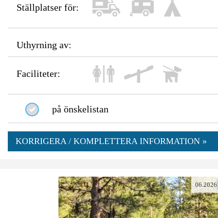
Ställplatser för:
Uthyrning av:
Faciliteter:
på önskelistan
KORRIGERA / KOMPLETTERA INFORMATION »
06.2026
0