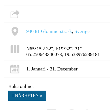
930 81
Glommersträsk
,
Sverige
N65°15'2.32", E19°32'2.31"
65.250643346073, 19.533976239181
1. Januari - 31. December
Boka online:
I NÄRHETEN »