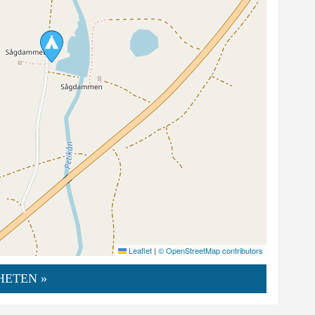
Leaflet
|
© OpenStreetMap contributors
HETEN »