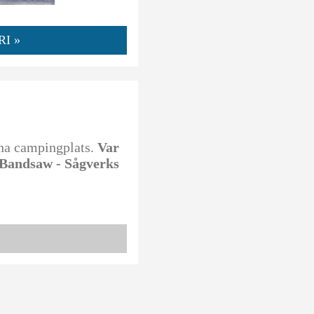
I »
nna campingplats.
Var
v Bandsaw - Sågverks