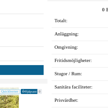
0 
Totalt:
Anläggning:
Omgivning:
Fritidsmöjligheter:
Stugor / Rum:
Sanitära faciliteter:
👍
Quickborner
0
Hjälpsamt
Prisvärdhet: