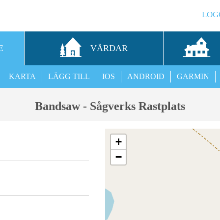
LOG
E
VÄRDAR
KARTA
LÄGG TILL
IOS
ANDROID
GARMIN
Bandsaw - Sågverks Rastplats
+
−