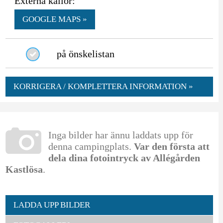
Externa källor:
GOOGLE MAPS »
på önskelistan
KORRIGERA / KOMPLETTERA INFORMATION »
Inga bilder har ännu laddats upp för
denna campingplats.
Var den första att
dela dina fotointryck av Allégården
Kastlösa
.
LADDA UPP BILDER