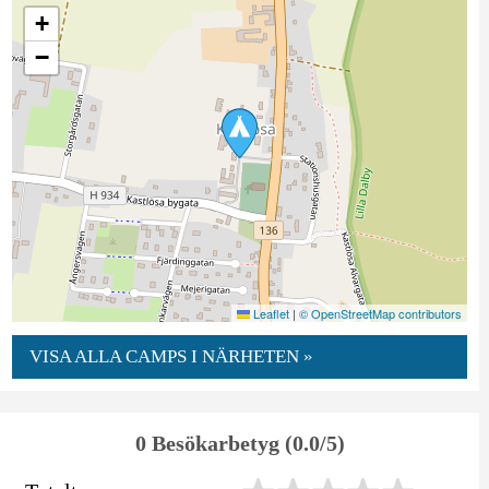
+
−
Leaflet
|
© OpenStreetMap contributors
VISA ALLA CAMPS I NÄRHETEN »
0 Besökarbetyg (0.0/5)