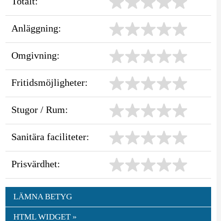
Totalt:
Anläggning:
Omgivning:
Fritidsmöjligheter:
Stugor / Rum:
Sanitära faciliteter:
Prisvärdhet:
LÄMNA BETYG
HTML WIDGET »