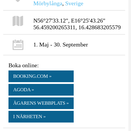
Mörbylånga
,
Sverige
N56°27'33.12", E16°25'43.26"
56.459200265311, 16.428683205579
1. Maj - 30. September
Boka online:
BOOKING.COM »
AGODA »
ÄGARENS WEBBPLATS »
I NÄRHETEN »