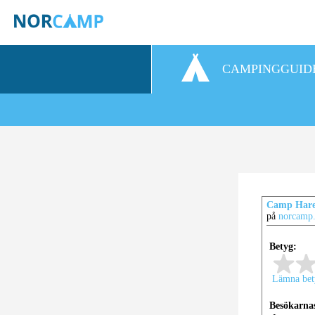
CAMPINGGUID
Camp Hare
på
norcamp