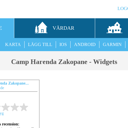
LOG
E
VÄRDAR
KARTA
LÄGG TILL
IOS
ANDROID
GARMIN
Camp Harenda Zakopane - Widgets
nda Zakopane...
.de