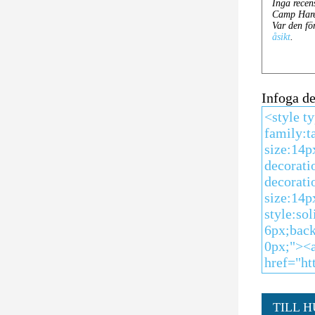
Infoga d
TILL 