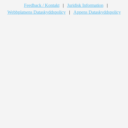
Feedback / Kontakt
|
Juridisk Information
|
Webbplatsens Dataskyddspolicy
|
Appens Dataskyddspolicy