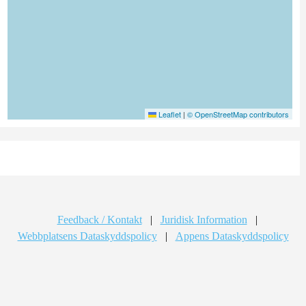
Leaflet
|
© OpenStreetMap contributors
Feedback / Kontakt
|
Juridisk Information
|
Webbplatsens Dataskyddspolicy
|
Appens Dataskyddspolicy