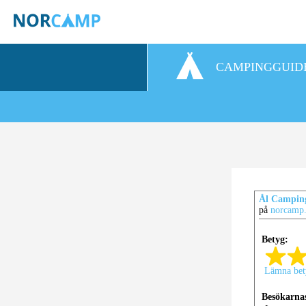
CAMPINGGUID
Ål Campin
på
norcamp