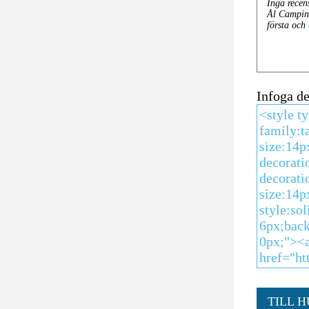
Infoga d
TILL 