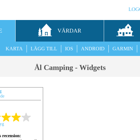
LOG
E
VÄRDAR
KARTA
LÄGG TILL
IOS
ANDROID
GARMIN
Ål Camping - Widgets
g
.de