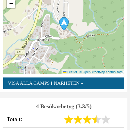
−
Leaflet
|
© OpenStreetMap contributors
VISA ALLA CAMPS I NÄRHETEN »
4 Besökarbetyg (3.3/5)
Totalt: