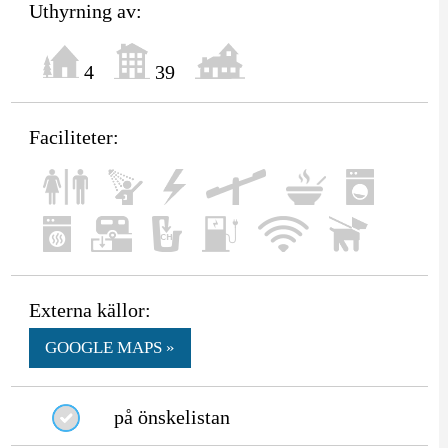
Uthyrning av:
4
39
Faciliteter:
Externa källor:
GOOGLE MAPS »
på önskelistan