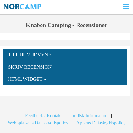
Knaben Camping - Recensioner
TILL HUVUDVYN »
SKRIV RECENSION
HTML WIDGET »
Feedback / Kontakt
|
Juridisk Information
|
Webbplatsens Dataskyddspolicy
|
Appens Dataskyddspolicy