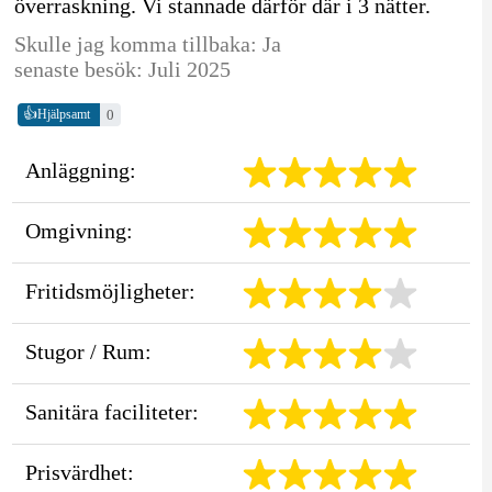
överraskning. Vi stannade därför där i 3 nätter.
Skulle jag komma tillbaka: Ja
senaste besök: Juli 2025
👍
0
Hjälpsamt
Anläggning:
Omgivning:
Fritidsmöjligheter:
Stugor / Rum:
Sanitära faciliteter:
Prisvärdhet: