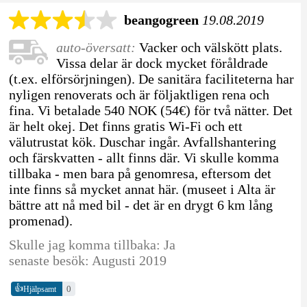
beangogreen
19.08.2019
auto-översatt:
Vacker och välskött plats.
Vissa delar är dock mycket föråldrade
(t.ex. elförsörjningen). De sanitära faciliteterna har
nyligen renoverats och är följaktligen rena och
fina. Vi betalade 540 NOK (54€) för två nätter. Det
är helt okej. Det finns gratis Wi-Fi och ett
välutrustat kök. Duschar ingår. Avfallshantering
och färskvatten - allt finns där. Vi skulle komma
tillbaka - men bara på genomresa, eftersom det
inte finns så mycket annat här. (museet i Alta är
bättre att nå med bil - det är en drygt 6 km lång
promenad).
Skulle jag komma tillbaka: Ja
senaste besök: Augusti 2019
👍
0
Hjälpsamt