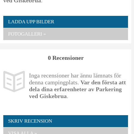
ved Giskebrua
.
LADDA UPP BILDER
FOTOGALLERI »
0 Recensioner
Inga recensioner har ännu lämnats för
denna campingplats.
Var den första att
dela dina erfarenheter av Parkering
ved Giskebrua
.
SKRIV RECENSION
VISA ALLA »