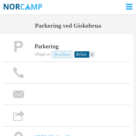
Parkering ved Giskebrua
Parkering
Proffen
👍
tillagd av
0
Tack