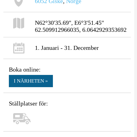
6052
Giske
,
Norge
N62°30'35.69", E6°3'51.45"
62.509912966035, 6.0642929353692
1. Januari - 31. December
Boka online:
I NÄRHETEN »
Ställplatser för: