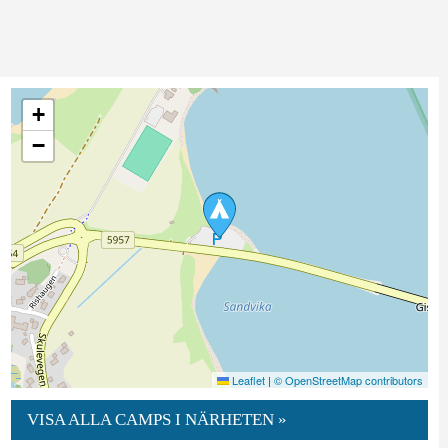
+
−
Leaflet
|
© OpenStreetMap contributors
VISA ALLA CAMPS I NÄRHETEN »