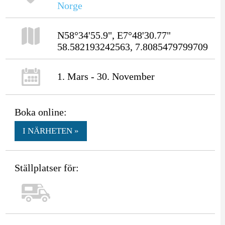
Norge
N58°34'55.9", E7°48'30.77"
58.582193242563, 7.8085479799709
1. Mars - 30. November
Boka online:
I NÄRHETEN »
Ställplatser för: