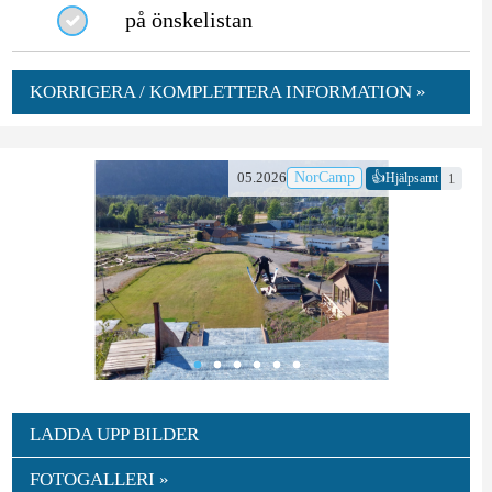
på önskelistan
KORRIGERA / KOMPLETTERA INFORMATION »
👍
05.2026
NorCamp
1
Hjälpsamt
LADDA UPP BILDER
FOTOGALLERI »