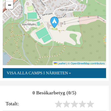
−
Leaflet
|
© OpenStreetMap contributors
VISA ALLA CAMPS I NÄRHETEN »
0 Besökarbetyg (0/5)
Totalt: