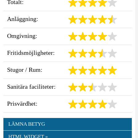
Totalt:
Anläggning:
Omgivning:
Fritidsmöjligheter:
Stugor / Rum:
Sanitära faciliteter:
Prisvärdhet:
LÄMNA BETYG
HTML WIDGET »