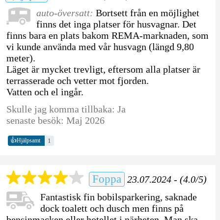
auto-översatt:
Bortsett från en möjlighet
finns det inga platser för husvagnar. Det
finns bara en plats bakom REMA-marknaden, som
vi kunde använda med vår husvagn (längd 9,80
meter).
Läget är mycket trevligt, eftersom alla platser är
terrasserade och vetter mot fjorden.
Vatten och el ingår.
Skulle jag komma tillbaka: Ja
senaste besök: Maj 2026
👍
1
Hjälpsamt
Foppa
23.07.2024 - (4.0/5)
Fantastisk fin bobilsparkering, saknade
dock toalett och dusch men finns på
bensinmacken eller hotellet i närheten. Man ska