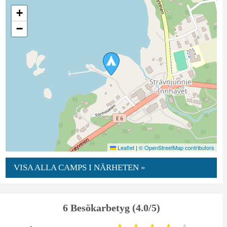
+
−
Leaflet
|
© OpenStreetMap contributors
VISA ALLA CAMPS I NÄRHETEN »
6 Besökarbetyg (4.0/5)