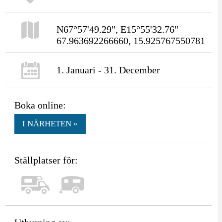
N67°57'49.29", E15°55'32.76"
67.963692266660, 15.925767550781
1. Januari - 31. December
Boka online:
I NÄRHETEN »
Ställplatser för: