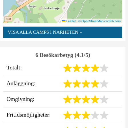
Leaflet
|
© OpenStreetMap contributors
VISA ALLA CAMPS I NÄRHETEN »
6 Besökarbetyg (4.1/5)
Totalt:
Anläggning:
Omgivning:
Fritidsmöjligheter: