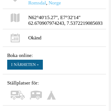
Romsdal
,
Norge
N62°40'15.27", E7°32'14"
62.670907974243, 7.5372219085693
Okänd
Boka online:
I NÄRHETEN »
Ställplatser för: