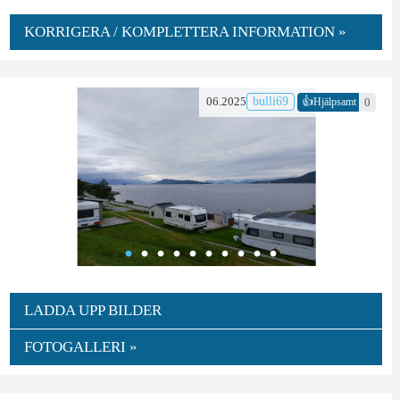
KORRIGERA / KOMPLETTERA INFORMATION »
👍
06.2025
bulli69
0
Hjälpsamt
LADDA UPP BILDER
FOTOGALLERI »