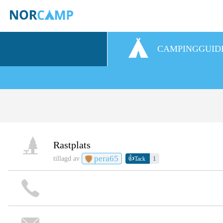
CAMPINGGUID
Rastplats
pera65
👍
tillagd av
1
Tack