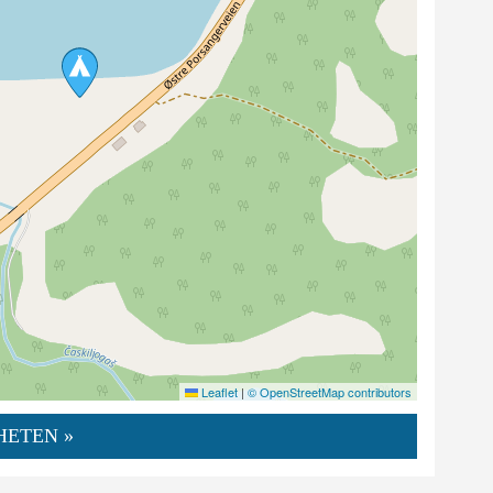
Leaflet
|
© OpenStreetMap contributors
HETEN »