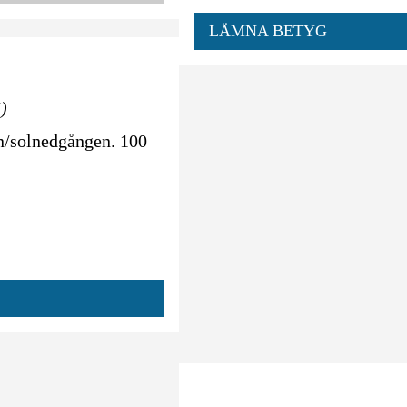
LÄMNA BETYG
5)
en/solnedgången. 100