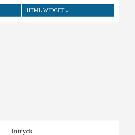
HTML WIDGET »
Intryck