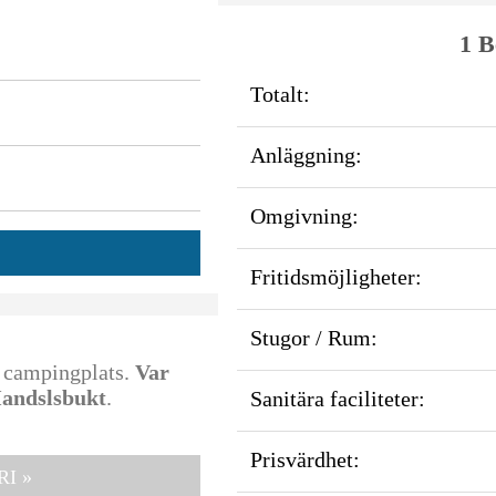
1 B
Totalt:
Anläggning:
Omgivning:
Fritidsmöjligheter:
Stugor / Rum:
a campingplats.
Var
 Handslsbukt
.
Sanitära faciliteter:
Prisvärdhet:
I »