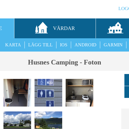
LOG
E
VÄRDAR
KARTA
LÄGG TILL
IOS
ANDROID
GARMIN
Husnes Camping - Foton