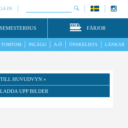
GA IN
SEMESTERHUS
FÄRJOR
TOMTOM
INLÄGG
A-Ö
ÖNSKELISTA
LÄNKAR
TILL HUVUDVYN »
LADDA UPP BILDER