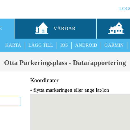
LOG
E
VÄRDAR
KARTA
LÄGG TILL
IOS
ANDROID
GARMIN
Otta Parkeringsplass - Datarapportering
Koordinater
- flytta markeringen eller ange lat/lon