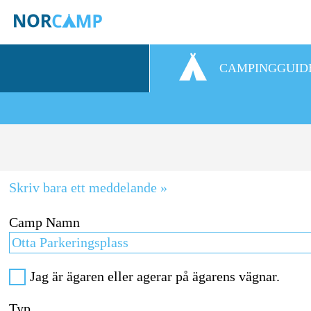
CAMPINGGUID
Skriv bara ett meddelande »
Camp Namn
Jag är ägaren eller agerar på ägarens vägnar.
Typ