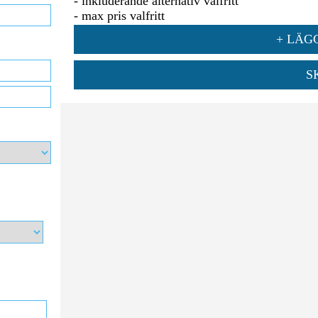
- inkluderande alternativ valfritt
- max pris valfritt
+ LÄGG
S