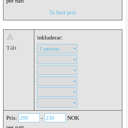
per natt
Ta bort pris
inkluderar:
Tält
Pris:
-
NOK
per natt