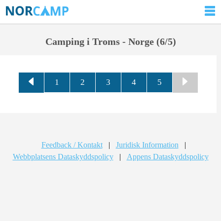
Camping i Troms - Norge (6/5)
1
2
3
4
5
Feedback / Kontakt
|
Juridisk Information
|
Webbplatsens Dataskyddspolicy
|
Appens Dataskyddspolicy