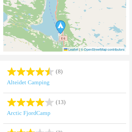
Leaflet
|
© OpenStreetMap contributors
(8)
Alteidet Camping
(13)
Arctic FjordCamp