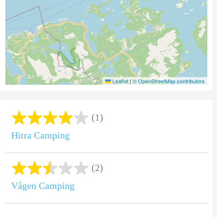
Leaflet
|
© OpenStreetMap contributors
(1)
Hitra Camping
(2)
Vågen Camping