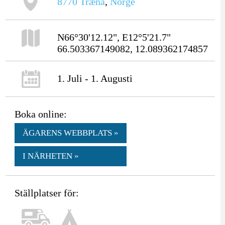
8770
Træna
,
Norge
N66°30'12.12", E12°5'21.7"
66.503367149082, 12.089362174857
1. Juli - 1. Augusti
Boka online:
ÄGARENS WEBBPLATS »
I NÄRHETEN »
Ställplatser för: