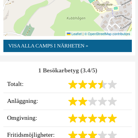
Leaflet
|
© OpenStreetMap contributors
VISA ALLA CAMPS I NÄRHETEN »
1 Besökarbetyg (3.4/5)
Totalt:
Anläggning:
Omgivning:
Fritidsmöjligheter: