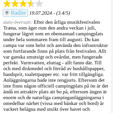
Radler
19.07.2024 - (3.4/5)
auto-översatt:
Efter den årliga musikfestivalen
Træna, som äger rum den andra veckan i juli,
fungerar lägret som en obemannad campingplats
under hela sommaren fram till augusti. Du kan
campa var som helst och använda den infrastruktur
som fortfarande finns på plats från festivalen. Allt
var ganska smutsigt och ovårdat, men fungerade
perfekt. Varmvatten, eluttag - allt fanns där. Till
och med diskmedel och förråd av hushållspapper,
handsprit, toalettpapper etc. var fritt tillgängliga.
Anläggningarna hade inte rengjorts. Eftersom det
inte finns någon officiell campingplats på ön är det
ändå en attraktiv plats att bo på, eftersom ängen är
enorm och de naturliga campinganläggningarna i
omedelbar närhet (vissa med bänkar och bord) är
vackert belägna med utsikt över havet och