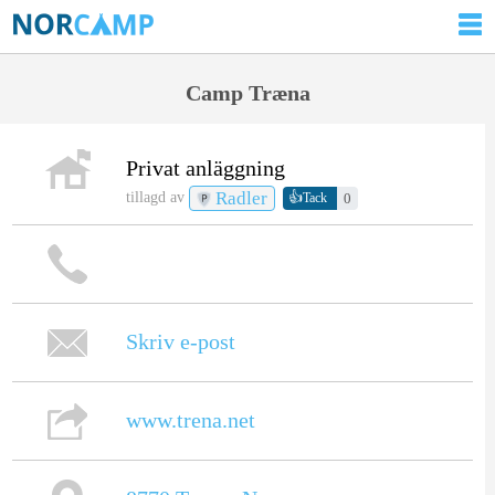
Camp Træna
Privat anläggning
Radler
👍
tillagd av
0
Tack
Skriv e-post
www.trena.net