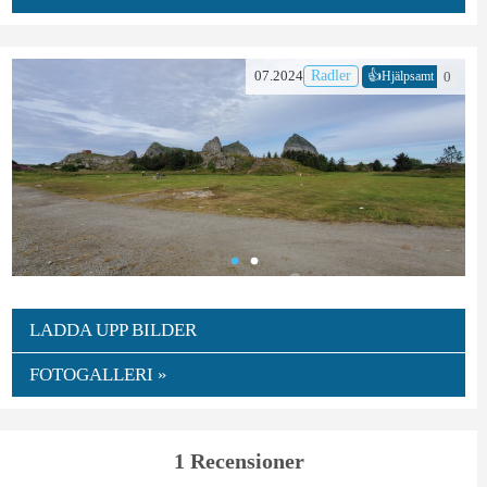
👍
07.2024
Radler
0
Hjälpsamt
LADDA UPP BILDER
FOTOGALLERI »
1 Recensioner