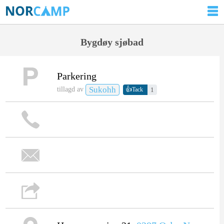
Bygdøy sjøbad
Parkering
Sukohh
👍
tillagd av
1
Tack