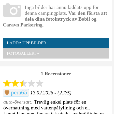
Inga bilder har ännu laddats upp för
denna campingplats.
Var den första att
dela dina fotointryck av Bobil og
Caravn Parkering
.
LADDA UPP BILDER
FOTOGALLERI »
1 Recensioner
pera65
13.02.2026 - (2.7/5)
auto-översatt:
Trevlig enkel plats för en
övernattning med vattenpåfyllning och el.
Lugnt läge med fantastisk utsikt, badmöjligheter