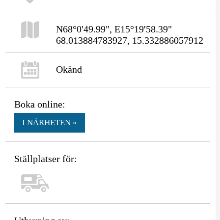
N68°0'49.99", E15°19'58.39"
68.013884783927, 15.332886057912
Okänd
Boka online:
I NÄRHETEN »
Ställplatser för: