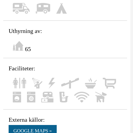
Uthyrning av:
65
Faciliteter:
Externa källor:
GOOGLE MAPS »