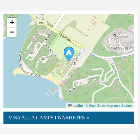
+
−
Leaflet
|
© OpenStreetMap contributors
VISA ALLA CAMPS I NÄRHETEN »