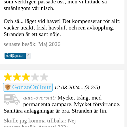
som verkligen passade oss, men vi hittade så
småningom vår nisch.
Och så... läget vid havet! Det kompenserar för allt:
vacker utsikt, frisk havsluft och ren avkoppling.
Stranden är ett sant nöje.
senaste besök: Maj 2026
👍
0
Hjälpsamt
GonzoOnTour
12.08.2024 - (3.2/5)
auto-översatt:
Mycket trångt med
permanenta campare. Mycket förvirrande.
Sanitära anläggningar är bra. Stranden är fin.
Skulle jag komma tillbaka: Nej
senaste besök: Augusti 2024