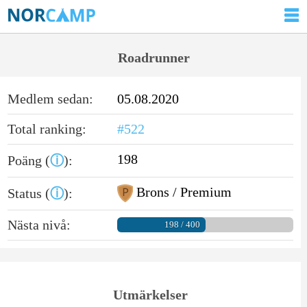
Roadrunner
Medlem sedan:
05.08.2020
Total ranking:
#522
198
Poäng (
ⓘ
):
Brons / Premium
Status (
ⓘ
):
Nästa nivå:
198 / 400
Utmärkelser