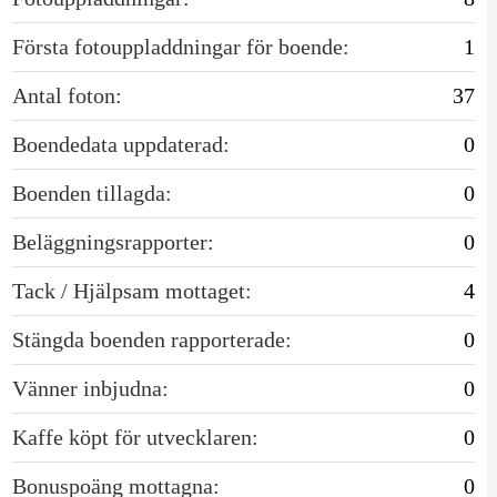
Första fotouppladdningar för boende:
1
Antal foton:
37
Boendedata uppdaterad:
0
Boenden tillagda:
0
Beläggningsrapporter:
0
Tack / Hjälpsam mottaget:
4
Stängda boenden rapporterade:
0
Vänner inbjudna:
0
Kaffe köpt för utvecklaren:
0
Bonuspoäng mottagna:
0