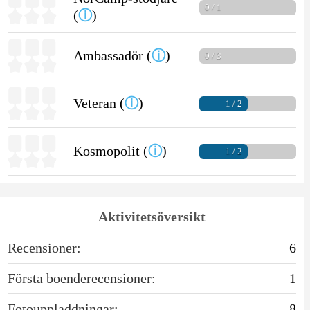
0 / 1
(
ⓘ
)
Ambassadör (
ⓘ
)
0 / 3
Veteran (
ⓘ
)
1 / 2
Kosmopolit (
ⓘ
)
1 / 2
Aktivitetsöversikt
Recensioner:
6
Första boenderecensioner:
1
Fotouppladdningar:
8