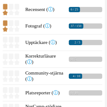
Recensent (
ⓘ
)
6 / 25
Fotograf (
ⓘ
)
37 / 150
Upptäckare (
ⓘ
)
2 / 5
Korrekturläsare
0 / 5
(
ⓘ
)
Community-stjärna
4 / 10
(
ⓘ
)
Platsreporter (
ⓘ
)
0 / 10
NorCamp-stödjare