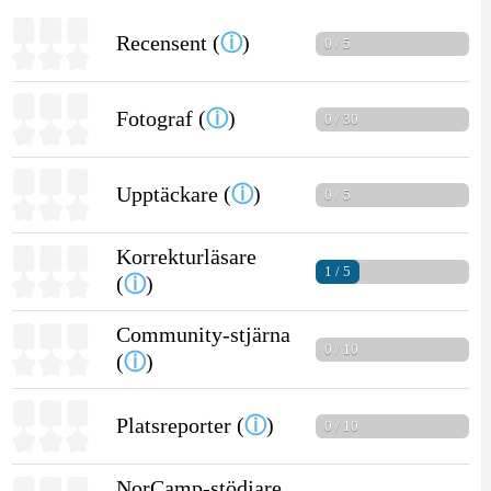
Recensent (
ⓘ
)
0 / 5
Fotograf (
ⓘ
)
0 / 30
Upptäckare (
ⓘ
)
0 / 5
Korrekturläsare
1 / 5
(
ⓘ
)
Community-stjärna
0 / 10
(
ⓘ
)
Platsreporter (
ⓘ
)
0 / 10
NorCamp-stödjare