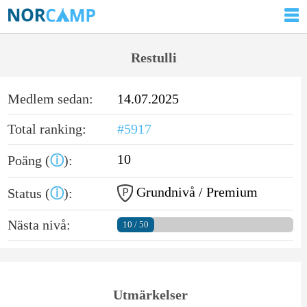
Restulli
Medlem sedan:
14.07.2025
Total ranking:
#5917
10
Poäng (
ⓘ
):
Grundnivå / Premium
Status (
ⓘ
):
Nästa nivå:
10 / 50
Utmärkelser