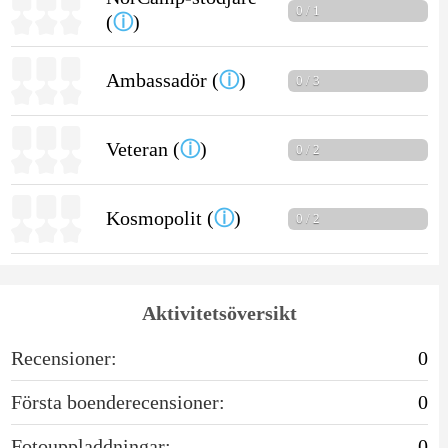
0 / 1
(
ⓘ
)
Ambassadör (
ⓘ
)
0 / 3
Veteran (
ⓘ
)
0 / 2
Kosmopolit (
ⓘ
)
0 / 2
Aktivitetsöversikt
Recensioner:
0
Första boenderecensioner:
0
Fotouppladdningar:
0