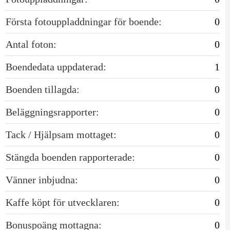
Första fotouppladdningar för boende:
0
Antal foton:
0
Boendedata uppdaterad:
1
Boenden tillagda:
0
Beläggningsrapporter:
0
Tack / Hjälpsam mottaget:
0
Stängda boenden rapporterade:
0
Vänner inbjudna:
0
Kaffe köpt för utvecklaren:
0
Bonuspoäng mottagna:
0