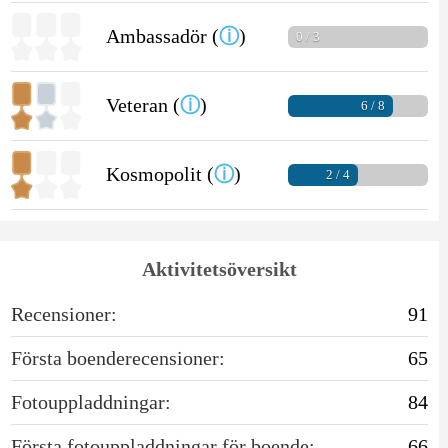
Ambassadör (
ⓘ
)
0 / 3
Veteran (
ⓘ
)
6 / 8
Kosmopolit (
ⓘ
)
2 / 4
Aktivitetsöversikt
Recensioner:
91
Första boenderecensioner:
65
Fotouppladdningar:
84
Första fotouppladdningar för boende:
66