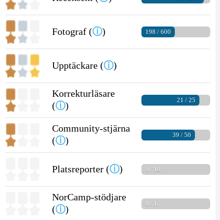
Fotograf (
ⓘ
)
198 / 600
Upptäckare (
ⓘ
)
Korrekturläsare
21 / 25
(
ⓘ
)
Community-stjärna
39 / 50
(
ⓘ
)
Platsreporter (
ⓘ
)
0 / 10
NorCamp-stödjare
0 / 1
(
ⓘ
)