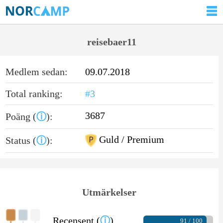
reisebaer11
Medlem sedan:
09.07.2018
Total ranking:
#3
3687
Poäng (
ⓘ
):
Guld / Premium
Status (
ⓘ
):
Utmärkelser
Recensent (
ⓘ
)
91 / 100