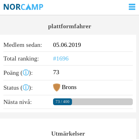
plattformfahrer
Medlem sedan:
05.06.2019
Total ranking:
#1696
73
Poäng (
ⓘ
):
Brons
Status (
ⓘ
):
Nästa nivå:
73 / 400
Utmärkelser