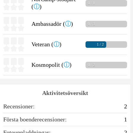
0 / 1
(
ⓘ
)
Ambassadör (
ⓘ
)
0 / 3
Veteran (
ⓘ
)
1 / 2
Kosmopolit (
ⓘ
)
0 / 2
Aktivitetsöversikt
Recensioner:
2
Första boenderecensioner:
1
Fotouppladdningar:
2