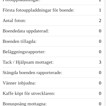
Första fotouppladdningar för boende:
1
Antal foton:
2
Boendedata uppdaterad:
0
Boenden tillagda:
0
Beläggningsrapporter:
0
Tack / Hjälpsam mottaget:
3
Stängda boenden rapporterade:
0
Vänner inbjudna:
0
Kaffe köpt för utvecklaren:
0
Bonuspoäng mottagna:
0