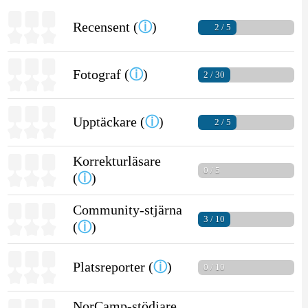
Recensent (
ⓘ
)
2 / 5
Fotograf (
ⓘ
)
2 / 30
Upptäckare (
ⓘ
)
2 / 5
Korrekturläsare
0 / 5
(
ⓘ
)
Community-stjärna
3 / 10
(
ⓘ
)
Platsreporter (
ⓘ
)
0 / 10
NorCamp-stödjare