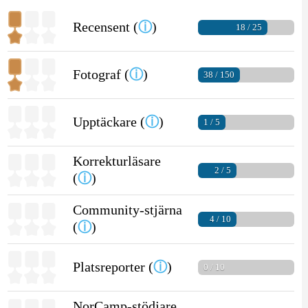
Recensent (
ⓘ
)
18 / 25
Fotograf (
ⓘ
)
38 / 150
Upptäckare (
ⓘ
)
1 / 5
Korrekturläsare
2 / 5
(
ⓘ
)
Community-stjärna
4 / 10
(
ⓘ
)
Platsreporter (
ⓘ
)
0 / 10
NorCamp-stödjare