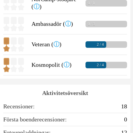
0 / 1
(
ⓘ
)
Ambassadör (
ⓘ
)
0 / 3
Veteran (
ⓘ
)
2 / 4
Kosmopolit (
ⓘ
)
2 / 4
Aktivitetsöversikt
Recensioner:
18
Första boenderecensioner:
0
Fotouppladdningar:
12