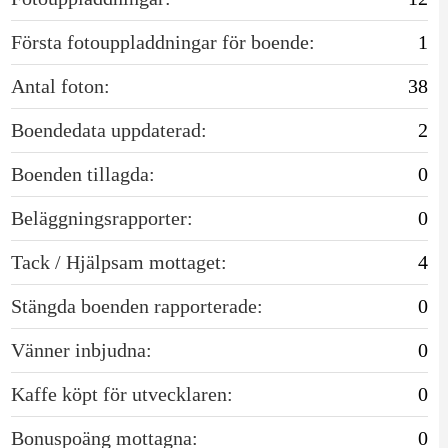
Första fotouppladdningar för boende:
1
Antal foton:
38
Boendedata uppdaterad:
2
Boenden tillagda:
0
Beläggningsrapporter:
0
Tack / Hjälpsam mottaget:
4
Stängda boenden rapporterade:
0
Vänner inbjudna:
0
Kaffe köpt för utvecklaren:
0
Bonuspoäng mottagna:
0