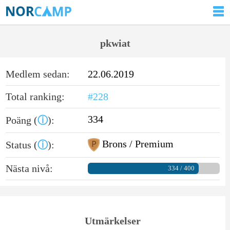
pkwiat
Medlem sedan:
22.06.2019
Total ranking:
#228
334
Poäng (
ⓘ
):
Brons / Premium
Status (
ⓘ
):
Nästa nivå:
334 / 400
Utmärkelser