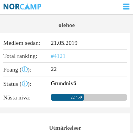
olehoe
Medlem sedan:
21.05.2019
Total ranking:
#4121
22
Poäng (
ⓘ
):
Grundnivå
Status (
ⓘ
):
Nästa nivå:
22 / 50
Utmärkelser