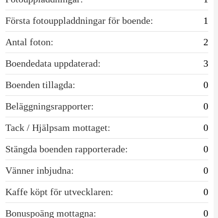
Första fotouppladdningar för boende:
1
Antal foton:
2
Boendedata uppdaterad:
3
Boenden tillagda:
0
Beläggningsrapporter:
0
Tack / Hjälpsam mottaget:
0
Stängda boenden rapporterade:
0
Vänner inbjudna:
0
Kaffe köpt för utvecklaren:
0
Bonuspoäng mottagna:
0