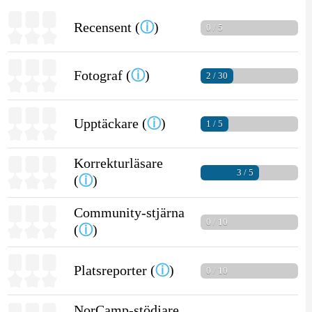
Recensent (
ⓘ
)
0 / 5
Fotograf (
ⓘ
)
2 / 30
Upptäckare (
ⓘ
)
1 / 5
Korrekturläsare
3 / 5
(
ⓘ
)
Community-stjärna
0 / 10
(
ⓘ
)
Platsreporter (
ⓘ
)
0 / 10
NorCamp-stödjare