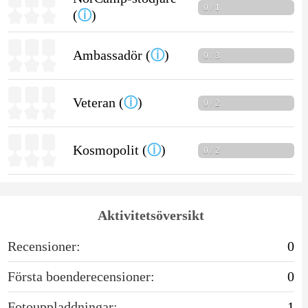
0 / 1
(
ⓘ
)
Ambassadör (
ⓘ
)
0 / 3
Veteran (
ⓘ
)
0 / 2
Kosmopolit (
ⓘ
)
0 / 2
Aktivitetsöversikt
Recensioner:
0
Första boenderecensioner:
0
Fotouppladdningar:
1