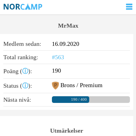
MrMax
Medlem sedan:
16.09.2020
Total ranking:
#563
190
Poäng (
ⓘ
):
Brons / Premium
Status (
ⓘ
):
Nästa nivå:
190 / 400
Utmärkelser