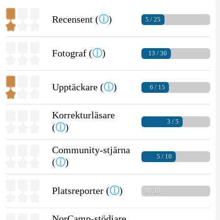
Recensent (
ⓘ
)
5 / 25
Fotograf (
ⓘ
)
13 / 30
Upptäckare (
ⓘ
)
6 / 15
Korrekturläsare
3 / 5
(
ⓘ
)
Community-stjärna
5 / 10
(
ⓘ
)
Platsreporter (
ⓘ
)
0 / 10
NorCamp-stödjare