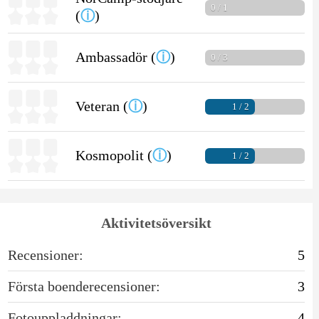
0 / 1
(
ⓘ
)
Ambassadör (
ⓘ
)
0 / 3
Veteran (
ⓘ
)
1 / 2
Kosmopolit (
ⓘ
)
1 / 2
Aktivitetsöversikt
Recensioner:
5
Första boenderecensioner:
3
Fotouppladdningar:
4