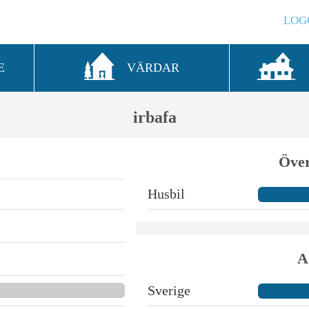
LOG
E
VÄRDAR
irbafa
Över
Husbil
A
Sverige