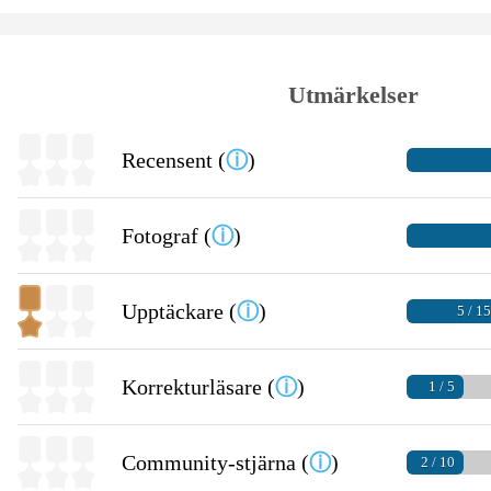
Utmärkelser
Recensent (
ⓘ
)
Fotograf (
ⓘ
)
Upptäckare (
ⓘ
)
5 / 1
Korrekturläsare (
ⓘ
)
1 / 5
Community-stjärna (
ⓘ
)
2 / 10