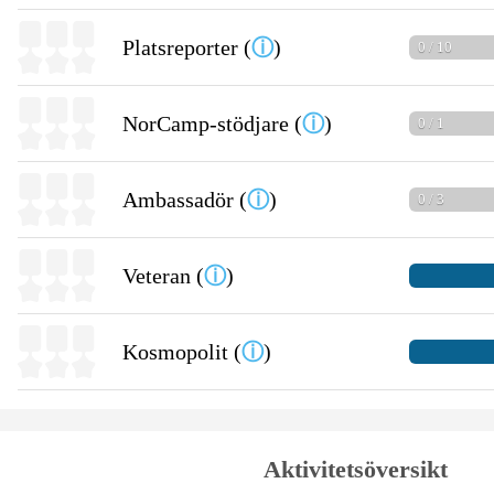
Platsreporter (
ⓘ
)
0 / 10
NorCamp-stödjare (
ⓘ
)
0 / 1
Ambassadör (
ⓘ
)
0 / 3
Veteran (
ⓘ
)
Kosmopolit (
ⓘ
)
Aktivitetsöversikt