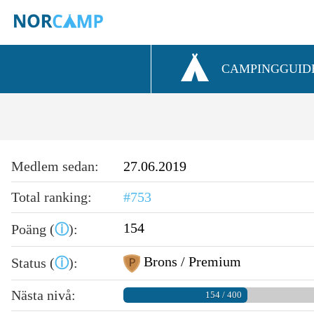
CAMPINGGUID
Medlem sedan:
27.06.2019
Total ranking:
#753
154
Poäng (
ⓘ
):
Brons / Premium
Status (
ⓘ
):
Nästa nivå:
154 / 400