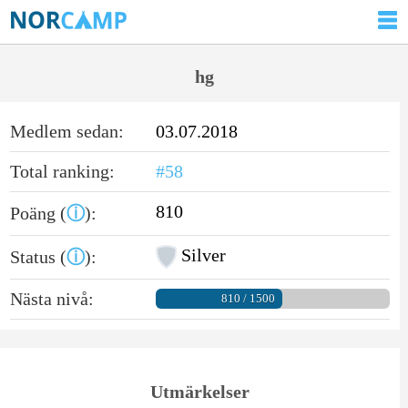
hg
Medlem sedan:
03.07.2018
Total ranking:
#58
810
Poäng (
ⓘ
):
Silver
Status (
ⓘ
):
Nästa nivå:
810 / 1500
Utmärkelser