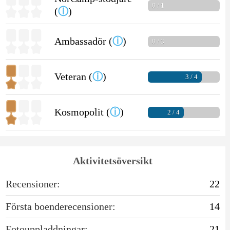
0 / 1
(
ⓘ
)
Ambassadör (
ⓘ
)
0 / 3
Veteran (
ⓘ
)
3 / 4
Kosmopolit (
ⓘ
)
2 / 4
Aktivitetsöversikt
Recensioner:
22
Första boenderecensioner:
14
Fotouppladdningar:
21