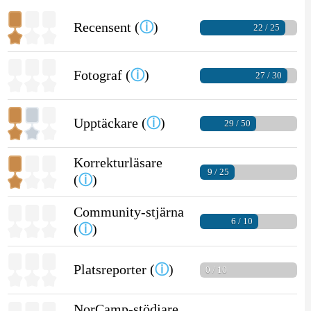
Recensent (
ⓘ
)
22 / 25
Fotograf (
ⓘ
)
27 / 30
Upptäckare (
ⓘ
)
29 / 50
Korrekturläsare
9 / 25
(
ⓘ
)
Community-stjärna
6 / 10
(
ⓘ
)
Platsreporter (
ⓘ
)
0 / 10
NorCamp-stödjare