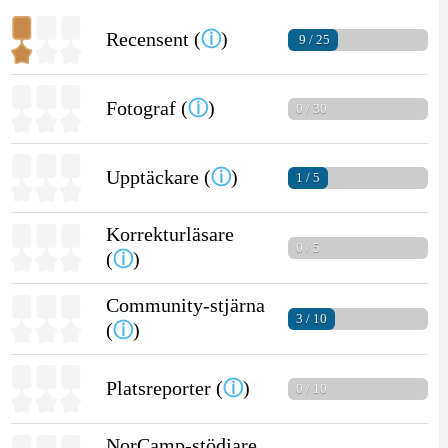
Recensent (
ⓘ
)
9 / 25
Fotograf (
ⓘ
)
0 / 30
Upptäckare (
ⓘ
)
1 / 5
Korrekturläsare
0 / 5
(
ⓘ
)
Community-stjärna
3 / 10
(
ⓘ
)
Platsreporter (
ⓘ
)
0 / 10
NorCamp-stödjare