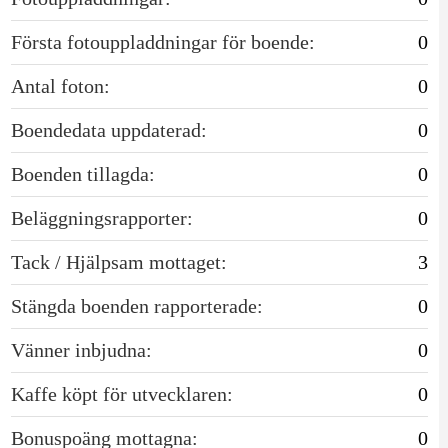
Första fotouppladdningar för boende:
0
Antal foton:
0
Boendedata uppdaterad:
0
Boenden tillagda:
0
Beläggningsrapporter:
0
Tack / Hjälpsam mottaget:
3
Stängda boenden rapporterade:
0
Vänner inbjudna:
0
Kaffe köpt för utvecklaren:
0
Bonuspoäng mottagna:
0