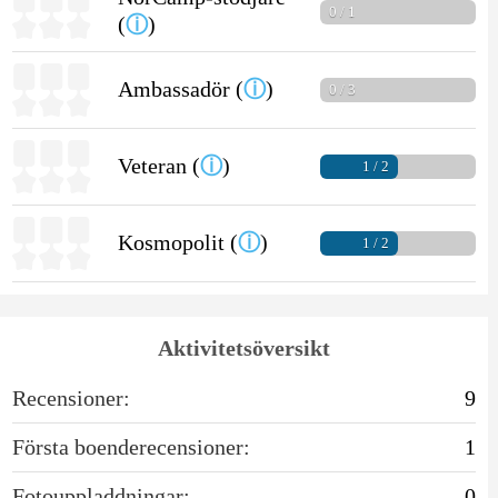
0 / 1
(
ⓘ
)
Ambassadör (
ⓘ
)
0 / 3
Veteran (
ⓘ
)
1 / 2
Kosmopolit (
ⓘ
)
1 / 2
Aktivitetsöversikt
Recensioner:
9
Första boenderecensioner:
1
Fotouppladdningar:
0