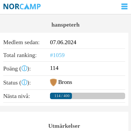
hanspeterh
Medlem sedan:
07.06.2024
Total ranking:
#1059
114
Poäng (
ⓘ
):
Brons
Status (
ⓘ
):
Nästa nivå:
114 / 400
Utmärkelser