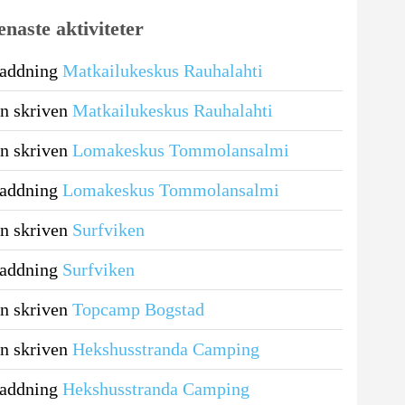
enaste aktiviteter
laddning
Matkailukeskus Rauhalahti
n skriven
Matkailukeskus Rauhalahti
n skriven
Lomakeskus Tommolansalmi
laddning
Lomakeskus Tommolansalmi
n skriven
Surfviken
laddning
Surfviken
n skriven
Topcamp Bogstad
n skriven
Hekshusstranda Camping
laddning
Hekshusstranda Camping