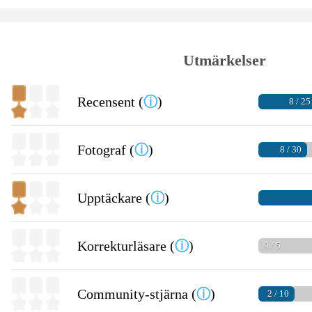
Utmärkelser
Recensent (
ⓘ
)
8 / 25
Fotograf (
ⓘ
)
8 / 30
Upptäckare (
ⓘ
)
Korrekturläsare (
ⓘ
)
0 / 5
Community-stjärna (
ⓘ
)
2 / 10