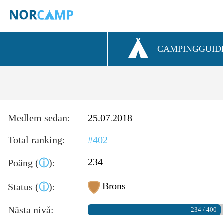
CAMPINGGUID
Medlem sedan:
25.07.2018
Total ranking:
#402
234
Poäng (
ⓘ
):
Brons
Status (
ⓘ
):
Nästa nivå:
234 / 400