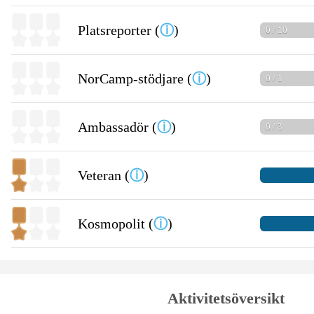
Platsreporter (
ⓘ
)
0 / 10
NorCamp-stödjare (
ⓘ
)
0 / 1
Ambassadör (
ⓘ
)
0 / 3
Veteran (
ⓘ
)
Kosmopolit (
ⓘ
)
Aktivitetsöversikt