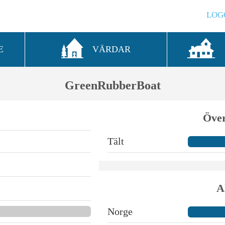
LOG
E
VÄRDAR
GreenRubberBoat
Över
Tält
A
Norge