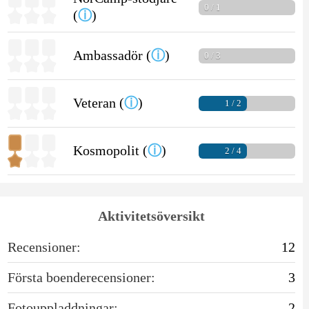
0 / 1
(
ⓘ
)
Ambassadör (
ⓘ
)
0 / 3
Veteran (
ⓘ
)
1 / 2
Kosmopolit (
ⓘ
)
2 / 4
Aktivitetsöversikt
Recensioner:
12
Första boenderecensioner:
3
Fotouppladdningar:
2