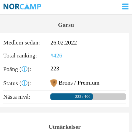
Garsu
Medlem sedan:
26.02.2022
Total ranking:
#426
223
Poäng (
ⓘ
):
Brons / Premium
Status (
ⓘ
):
Nästa nivå:
223 / 400
Utmärkelser