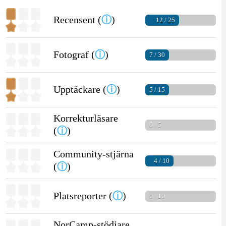
Recensent (
ⓘ
)
12 / 25
Fotograf (
ⓘ
)
7 / 30
Upptäckare (
ⓘ
)
5 / 15
Korrekturläsare
0 / 5
(
ⓘ
)
Community-stjärna
4 / 10
(
ⓘ
)
Platsreporter (
ⓘ
)
0 / 10
NorCamp-stödjare