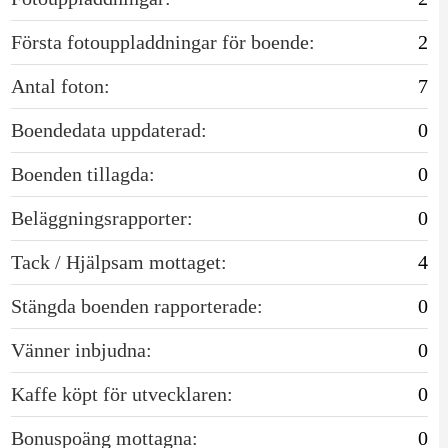
Första fotouppladdningar för boende:
2
Antal foton:
7
Boendedata uppdaterad:
0
Boenden tillagda:
0
Beläggningsrapporter:
0
Tack / Hjälpsam mottaget:
4
Stängda boenden rapporterade:
0
Vänner inbjudna:
0
Kaffe köpt för utvecklaren:
0
Bonuspoäng mottagna:
0