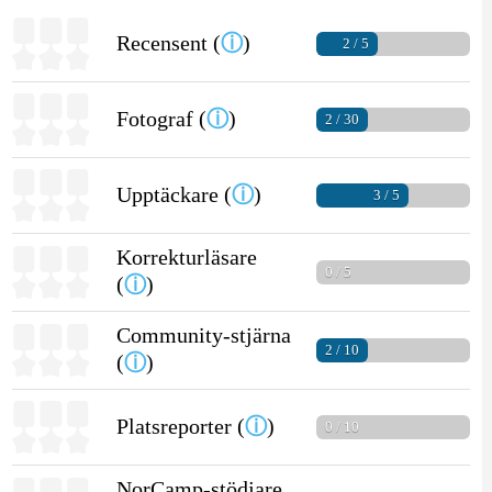
Recensent (
ⓘ
)
2 / 5
Fotograf (
ⓘ
)
2 / 30
Upptäckare (
ⓘ
)
3 / 5
Korrekturläsare
0 / 5
(
ⓘ
)
Community-stjärna
2 / 10
(
ⓘ
)
Platsreporter (
ⓘ
)
0 / 10
NorCamp-stödjare