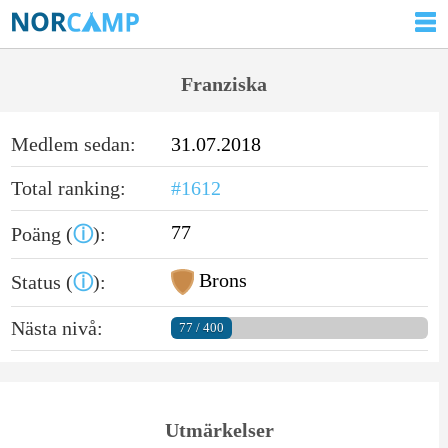
Franziska
Medlem sedan:
31.07.2018
Total ranking:
#1612
77
Poäng (
ⓘ
):
Brons
Status (
ⓘ
):
Nästa nivå:
77 / 400
Utmärkelser