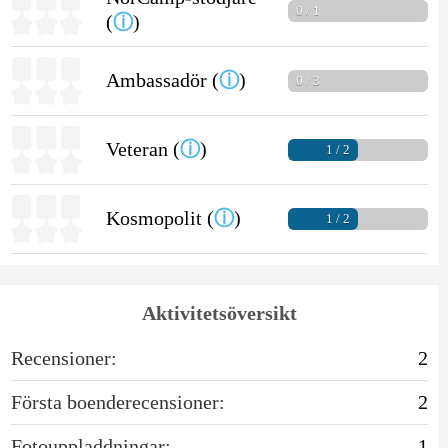
0 / 1
(
ⓘ
)
Ambassadör (
ⓘ
)
0 / 3
Veteran (
ⓘ
)
1 / 2
Kosmopolit (
ⓘ
)
1 / 2
Aktivitetsöversikt
Recensioner:
2
Första boenderecensioner:
2
Fotouppladdningar:
1