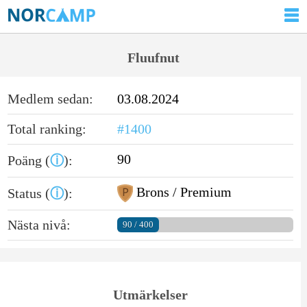
Fluufnut
Medlem sedan:
03.08.2024
Total ranking:
#1400
90
Poäng (
ⓘ
):
Brons / Premium
Status (
ⓘ
):
Nästa nivå:
90 / 400
Utmärkelser