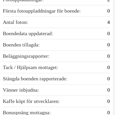
Första fotouppladdningar för boende:
0
Antal foton:
4
Boendedata uppdaterad:
0
Boenden tillagda:
0
Beläggningsrapporter:
0
Tack / Hjälpsam mottaget:
0
Stängda boenden rapporterade:
0
Vänner inbjudna:
0
Kaffe köpt för utvecklaren:
0
Bonuspoäng mottagna:
0