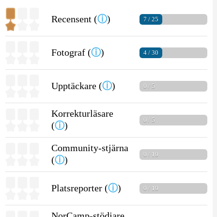
Recensent (
ⓘ
)
7 / 25
Fotograf (
ⓘ
)
4 / 30
Upptäckare (
ⓘ
)
0 / 5
Korrekturläsare
0 / 5
(
ⓘ
)
Community-stjärna
0 / 10
(
ⓘ
)
Platsreporter (
ⓘ
)
0 / 10
NorCamp-stödjare