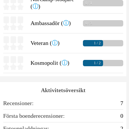
0 / 1
(
ⓘ
)
Ambassadör (
ⓘ
)
0 / 3
Veteran (
ⓘ
)
1 / 2
Kosmopolit (
ⓘ
)
1 / 2
Aktivitetsöversikt
Recensioner:
7
Första boenderecensioner:
0
Fotouppladdningar:
2