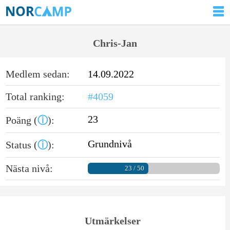
Chris-Jan
Medlem sedan:
14.09.2022
Total ranking:
#4059
23
Poäng (
ⓘ
):
Grundnivå
Status (
ⓘ
):
Nästa nivå:
23 / 50
Utmärkelser