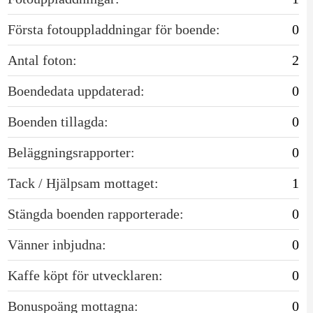
Första fotouppladdningar för boende:
0
Antal foton:
2
Boendedata uppdaterad:
0
Boenden tillagda:
0
Beläggningsrapporter:
0
Tack / Hjälpsam mottaget:
1
Stängda boenden rapporterade:
0
Vänner inbjudna:
0
Kaffe köpt för utvecklaren:
0
Bonuspoäng mottagna:
0