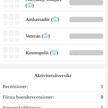
0 / 1
(
ⓘ
)
Ambassadör (
ⓘ
)
0 / 3
Veteran (
ⓘ
)
0 / 2
Kosmopolit (
ⓘ
)
0 / 2
Aktivitetsöversikt
Recensioner:
1
Första boenderecensioner:
0
Fotouppladdningar:
1