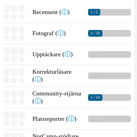
Recensent (
ⓘ
)
1 / 5
Fotograf (
ⓘ
)
2 / 30
Upptäckare (
ⓘ
)
0 / 5
Korrekturläsare
0 / 5
(
ⓘ
)
Community-stjärna
1 / 10
(
ⓘ
)
Platsreporter (
ⓘ
)
0 / 10
NorCamp-stödjare