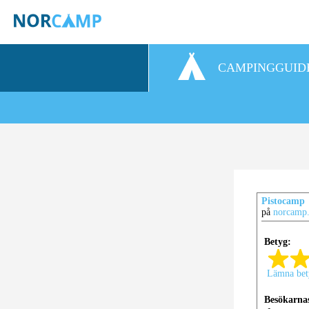
CAMPINGGUID
Pistocamp
på
norcamp