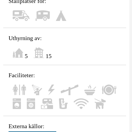
Ställplatser för:
Uthyrning av:
5
15
Faciliteter:
Externa källor: