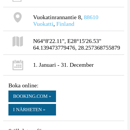
Vuokatinrannantie 8,
88610
Vuokatti
,
Finland
N64°8'22.11", E28°15'26.53"
64.139473779476, 28.257368755879
1. Januari - 31. December
Boka online:
BOOKING.COM »
I NÄRHETEN »