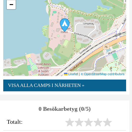
−
Leaflet
|
© OpenStreetMap contributors
VISA ALLA CAMPS I NÄRHETEN »
0 Besökarbetyg (0/5)
Totalt: