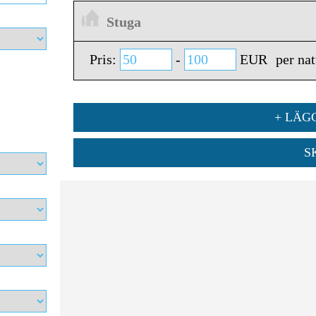
Stuga
Pris:
-
EUR
per nat
+ LÄGG
S