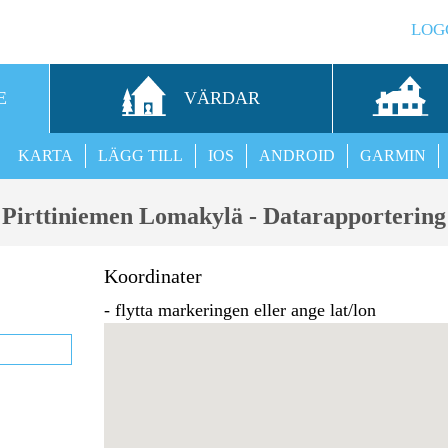
LOG
E
VÄRDAR
KARTA
LÄGG TILL
IOS
ANDROID
GARMIN
Pirttiniemen Lomakylä - Datarapportering
Koordinater
- flytta markeringen eller ange lat/lon