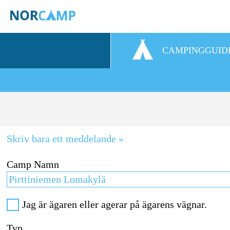
CAMPINGGUID
Skriv bara ett meddelande »
Camp Namn
Jag är ägaren eller agerar på ägarens vägnar.
Typ