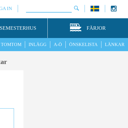
GA IN
SEMESTERHUS
FÄRJOR
TOMTOM
INLÄGG
A-Ö
ÖNSKELISTA
LÄNKAR
tar