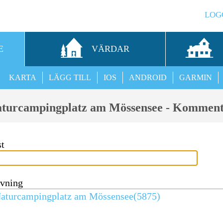
LOG
E
VÄRDAR
KARTA
LÄGG TILL
IOS
ANDROID
GARMIN
turcampingplatz am Mössensee - Kommen
st
ivning