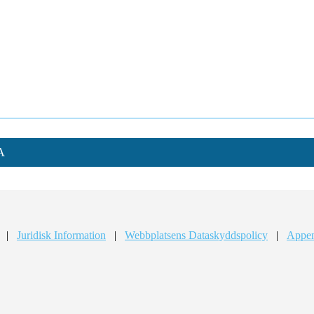
A
|
Juridisk Information
|
Webbplatsens Dataskyddspolicy
|
Appen