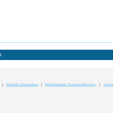
A
|
Juridisk Information
|
Webbplatsens Dataskyddspolicy
|
Appen