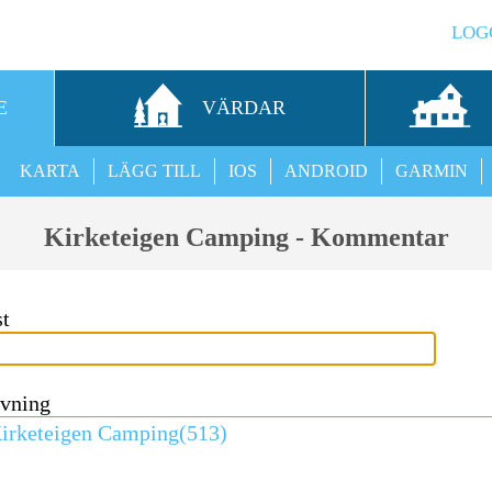
LOG
E
VÄRDAR
KARTA
LÄGG TILL
IOS
ANDROID
GARMIN
Kirketeigen Camping - Kommentar
st
ivning