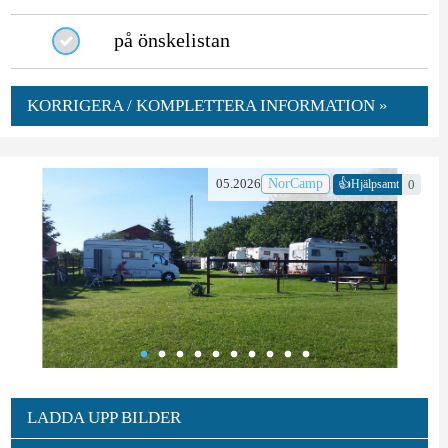
på önskelistan
KORRIGERA / KOMPLETTERA INFORMATION »
👍
05.2026
NorCamp
0
Hjälpsamt
LADDA UPP BILDER