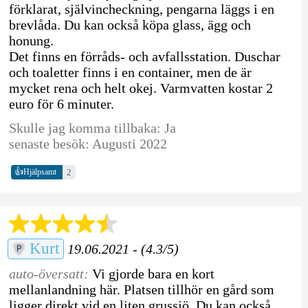
förklarat, självincheckning, pengarna läggs i en
brevlåda. Du kan också köpa glass, ägg och
honung.
Det finns en förråds- och avfallsstation. Duschar
och toaletter finns i en container, men de är
mycket rena och helt okej. Varmvatten kostar 2
euro för 6 minuter.
Skulle jag komma tillbaka: Ja
senaste besök: Augusti 2022
👍
2
Hjälpsamt
Kurt
19.06.2021 - (4.3/5)
auto-översatt:
Vi gjorde bara en kort
mellanlandning här. Platsen tillhör en gård som
ligger direkt vid en liten grussjö. Du kan också